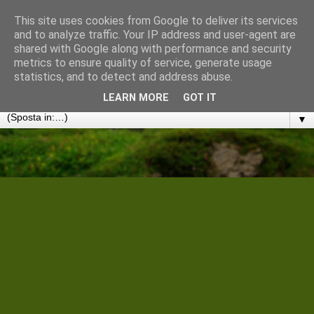
This site uses cookies from Google to deliver its services
Cantiere Storico Filologico
and to analyze traffic. Your IP address and user-agent are
shared with Google along with performance and security
metrics to ensure quality of service, generate usage
Convergenze umanistiche in rete. Note, discussioni e
statistics, and to detect and address abuse.
disseminazioni
LEARN MORE
GOT IT
▼