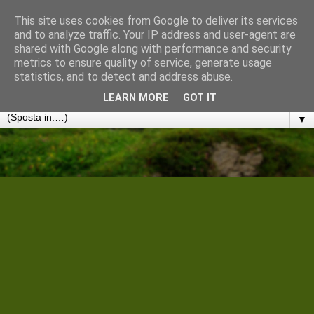
This site uses cookies from Google to deliver its services
Cantiere Storico Filologico
and to analyze traffic. Your IP address and user-agent are
shared with Google along with performance and security
metrics to ensure quality of service, generate usage
Convergenze umanistiche in rete. Note, discussioni e
statistics, and to detect and address abuse.
disseminazioni
LEARN MORE
GOT IT
▼