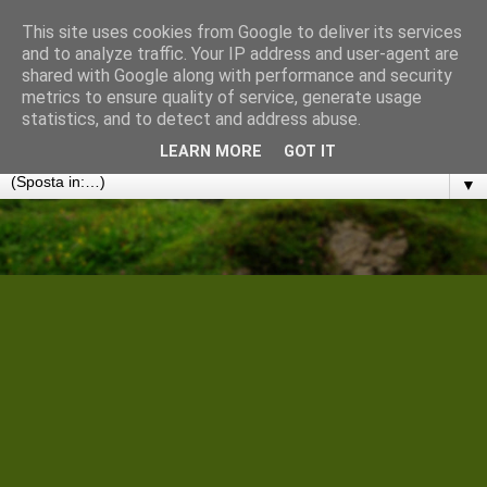
This site uses cookies from Google to deliver its services
Cantiere Storico Filologico
and to analyze traffic. Your IP address and user-agent are
shared with Google along with performance and security
metrics to ensure quality of service, generate usage
Convergenze umanistiche in rete. Note, discussioni e
statistics, and to detect and address abuse.
disseminazioni
LEARN MORE
GOT IT
▼