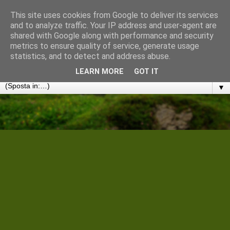
This site uses cookies from Google to deliver its services
Cantiere Storico Filologico
and to analyze traffic. Your IP address and user-agent are
shared with Google along with performance and security
metrics to ensure quality of service, generate usage
Convergenze umanistiche in rete. Note, discussioni e
statistics, and to detect and address abuse.
disseminazioni
LEARN MORE
GOT IT
▼