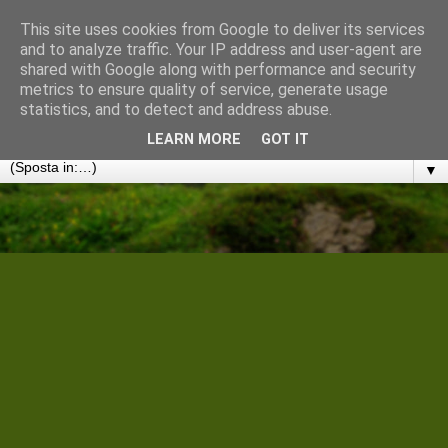
This site uses cookies from Google to deliver its services
Cantiere Storico Filologico
and to analyze traffic. Your IP address and user-agent are
shared with Google along with performance and security
metrics to ensure quality of service, generate usage
Convergenze umanistiche in rete. Note, discussioni e
statistics, and to detect and address abuse.
disseminazioni
LEARN MORE
GOT IT
▼