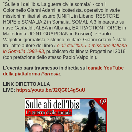
"Sulle ali dell'Ibis. La guerra civile somala" - con il
Colonnello Gianni Adami, elicotterista, operativo in varie
missioni militari all'estero (UNIFIL in Libano, RESTORE
HOPE e SOMALIA 2 in Somalia, SOMALIA 3 Imbarcato su
nave Garibaldi, ALBA in Albania, EXTRACTION FORCE in
Macedonia, JOINT GUARDIAN in Kosovo), e Paolo
Valpolini, giornalista e storico militare. Gianni Adami è stato
tra l'altro autore del libro
L
e ali dell'Ibis. La missione italiana
in Somalia 1992-93
,
pubblicato da Itinera Progetti nel 2018
(con prefazione dello stesso Paolo Valpolini).
L'evento sarà trasmesso in diretta sul
canale YouTube
della piattaforma
Parresia
.
LINK DIRETTO ALLA
LIVE:
https://youtu.be/J2QG014gSuU