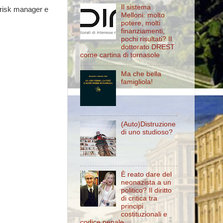
Il sistema
 risk manager e
Melloni: molto
potere, molti
finanziamenti,
pochi risultati? Il
dottorato DREST
come cartina di tornasole
Ma che bella
famigliola!
(Auto)Distruzione
di uno studioso?
È reato dare del
neonazista a un
politico? Il diritto
di critica tra
principi
costituzionali e
codice penale