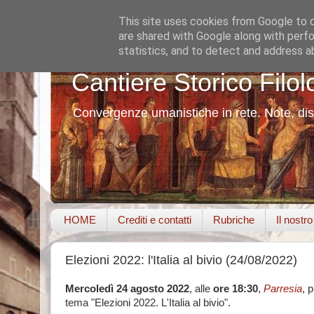
This site uses cookies from Google to de
are shared with Google along with perfo
statistics, and to detect and address a
Cantiere Storico Filol
Convergenze umanistiche in rete. Note, dis
HOME
Crediti e contatti
Rubriche
Il nostr
Elezioni 2022: l'Italia al bivio (24/08/2022)
Mercoledì 24 agosto 2022
, alle
ore
18:30
,
Parresia
, 
tema "Elezioni 2022. L'Italia al bivio".