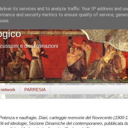
liver its services and to analyze traffic. Your IP address and u
rmance and security metrics to ensure quality of service, gene
buse.
ogico
cussioni e disseminazioni
o network
PARRESIA
otenza e naufragio. Diari, carteggie memorie del Novecento (1900-
iti ed ideologie
, Sezione
Dinamiche del contemporaneo
, pubblicata d