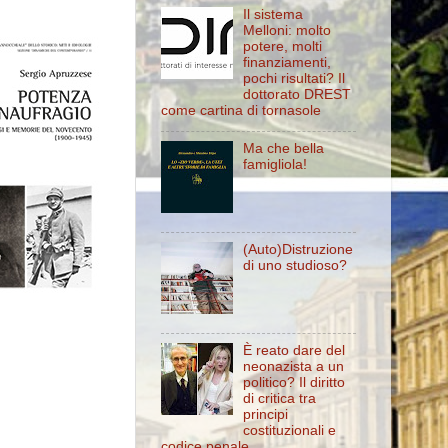
Il sistema
Melloni: molto
potere, molti
finanziamenti,
pochi risultati? Il
dottorato DREST
come cartina di tornasole
Ma che bella
famigliola!
(Auto)Distruzione
di uno studioso?
È reato dare del
neonazista a un
politico? Il diritto
di critica tra
principi
costituzionali e
codice penale