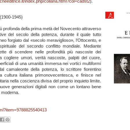
cneeditrice.it/index.php/collana.html?col=cadst2
).
1900-1945)
à più profonda della prima metà del Novecento attraverso
ative del secolo della potenza, durante il quale tutto
o forgiato dal «secolo meraviglioso», l’Ottocento, e
pirituale del secondo conflitto mondiale. Mediante
mette di scendere nelle profondità più nascoste dei
 cogliere umori, verità nascoste, palpiti del cuore,
uperficiali di una umanità immersa nei vortici multiformi
al camaleonte della potenza, lo scrittore fiorentino
la cultura italiana primonovecentesca, e finisce nel
taria nella coscienza divisa del proprio inquieto limite.
 nuove generazioni digitali non come un lontano bene
a moderna.
.html?item=9788825540413