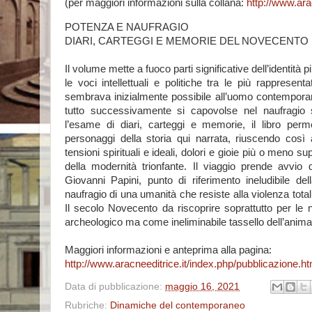
(per maggiori informazioni sulla collana:
http://www.ara
POTENZA E NAUFRAGIO
DIARI, CARTEGGI E MEMORIE DEL NOVECENTO (
Il volume mette a fuoco parti significative dell’identit
le voci intellettuali e politiche tra le più rappresent
sembrava inizialmente possibile all’uomo contemporane
tutto successivamente si capovolse nel naufragio s
l’esame di diari, carteggi e memorie, il libro per
personaggi della storia qui narrata, riuscendo così a
tensioni spirituali e ideali, dolori e gioie più o meno s
della modernità trionfante. Il viaggio prende avvio d
Giovanni Papini, punto di riferimento ineludibile del
naufragio di una umanità che resiste alla violenza totali
Il secolo Novecento da riscoprire soprattutto per le
archeologico ma come ineliminabile tassello dell’anim
Maggiori informazioni e anteprima alla pagina:
http://www.aracneeditrice.it/index.php/pubblicazione
Data di pubblicazione:
maggio 16, 2021
Rubriche:
Dinamiche del contemporaneo