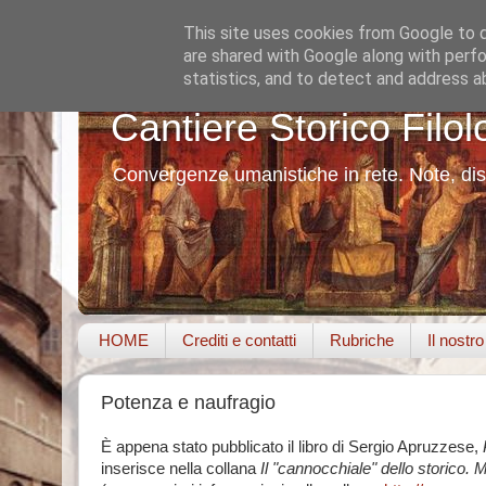
This site uses cookies from Google to de
are shared with Google along with perfo
statistics, and to detect and address a
Cantiere Storico Filol
Convergenze umanistiche in rete. Note, dis
HOME
Crediti e contatti
Rubriche
Il nostr
Potenza e naufragio
È appena stato pubblicato il libro di Sergio Apruzzese,
P
inserisce nella collana
Il "cannocchiale" dello storico. M