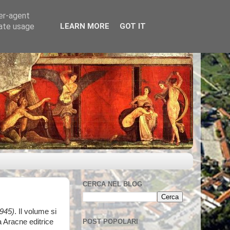
ser-agent
rate usage
LEARN MORE
GOT IT
CERCA NEL BLOG
1945)
. Il volume si
POST POPOLARI
a Aracne editrice