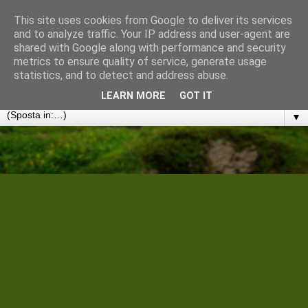
This site uses cookies from Google to deliver its services
Cantiere Storico Filologico
and to analyze traffic. Your IP address and user-agent are
shared with Google along with performance and security
metrics to ensure quality of service, generate usage
Convergenze umanistiche in rete. Note, discussioni e
statistics, and to detect and address abuse.
disseminazioni
LEARN MORE
GOT IT
▼