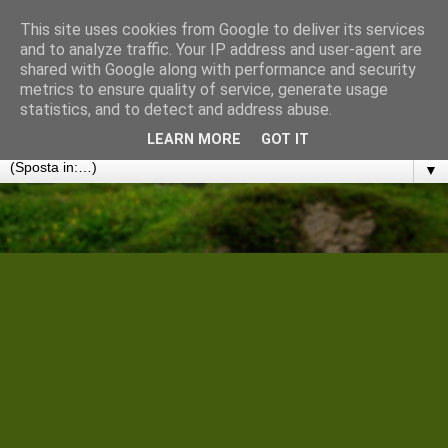
This site uses cookies from Google to deliver its services
Cantiere Storico Filologico
and to analyze traffic. Your IP address and user-agent are
shared with Google along with performance and security
metrics to ensure quality of service, generate usage
Convergenze umanistiche in rete. Note, discussioni e
statistics, and to detect and address abuse.
disseminazioni
LEARN MORE
GOT IT
▼