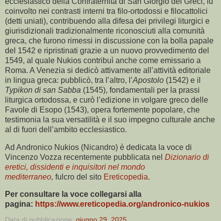
ecclesiastico della Confraternita di San Giorgio dei Greci, fu
coinvolto nei contrasti interni tra filo-ortodossi e filocattolici
(detti uniati), contribuendo alla difesa dei privilegi liturgici e
giurisdizionali tradizionalmente riconosciuti alla comunità
greca, che furono rimessi in discussione con la bolla papale
del 1542 e ripristinati grazie a un nuovo provvedimento del
1549, al quale Nukios contribuì anche come emissario a
Roma. A Venezia si dedicò attivamente all’attività editoriale
in lingua greca: pubblicò, tra l’altro, l’
Apostolo
(1542) e il
Typikon di san Sabba
(1545), fondamentali per la prassi
liturgica ortodossa, e curò l’edizione in volgare greco delle
Favole di Esopo (1543), opera fortemente popolare, che
testimonia la sua versatilità e il suo impegno culturale anche
al di fuori dell’ambito ecclesiastico.
Ad Andronico Nukios (Nicandro) è dedicata la voce di
Vincenzo Vozza recentemente pubblicata nel
Dizionario di
eretici, dissidenti e inquisitori nel mondo
mediterraneo
,
fulcro del sito
Ereticopedia
.
Per consultare la voce collegarsi alla
pagina:
https://www.ereticopedia.org/andronico-nukios
Data di pubblicazione:
giugno 29, 2025