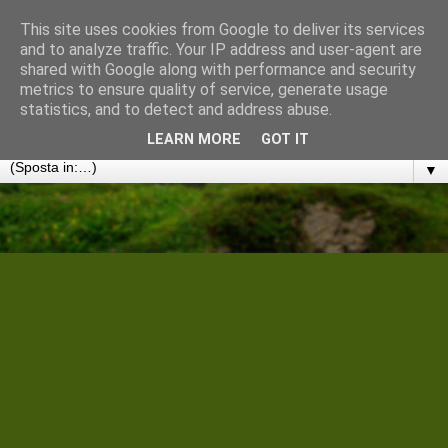
This site uses cookies from Google to deliver its services
Cantiere Storico Filologico
and to analyze traffic. Your IP address and user-agent are
shared with Google along with performance and security
metrics to ensure quality of service, generate usage
Convergenze umanistiche in rete. Note, discussioni e
statistics, and to detect and address abuse.
disseminazioni
LEARN MORE
GOT IT
▼