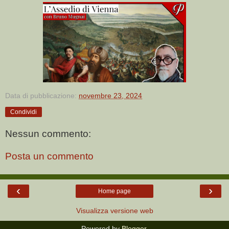
Data di pubblicazione:
novembre 23, 2024
Condividi
Nessun commento:
Posta un commento
‹
›
Home page
Visualizza versione web
Powered by
Blogger
.