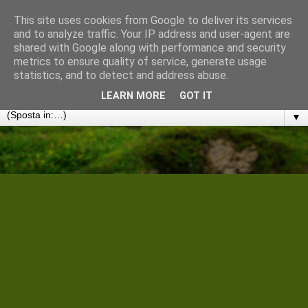
This site uses cookies from Google to deliver its services
Cantiere Storico Filologico
and to analyze traffic. Your IP address and user-agent are
shared with Google along with performance and security
metrics to ensure quality of service, generate usage
Convergenze umanistiche in rete. Note, discussioni e
statistics, and to detect and address abuse.
disseminazioni
LEARN MORE
GOT IT
▼