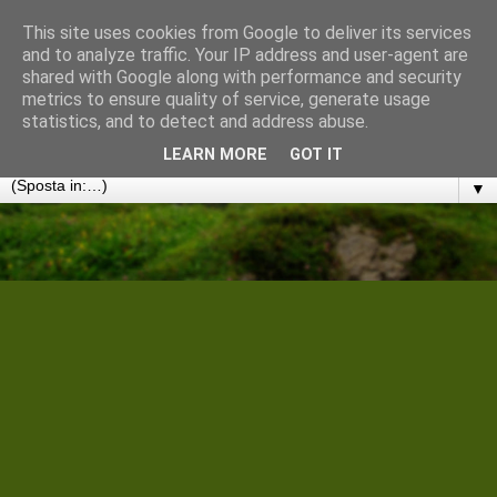
This site uses cookies from Google to deliver its services
Cantiere Storico Filologico
and to analyze traffic. Your IP address and user-agent are
shared with Google along with performance and security
metrics to ensure quality of service, generate usage
Convergenze umanistiche in rete. Note, discussioni e
statistics, and to detect and address abuse.
disseminazioni
LEARN MORE
GOT IT
▼