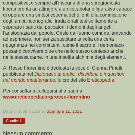
compositive, e sempre all'insegna di una spregiudicata
libertà pronta ad attingere a un vocabolario figurativo capace
di operare una sintesi estrema delle fonti e la commistione
degli ambiti iconografici tradizionali tesi solitamente a
separare i santi dai peccatori, i demoni dagli angeli,
l'aristocrazia dal popolo, Cristo dall'uomo comune, arrivando
ad esprimere, non senza suscitare talvolta una certa
ripugnanza nei committenti, come il sacro e il demoniaco
possano convivere oltre che nello stesso contesto anche
nella stessa carne, in una insolita alchimia degli elementi.
Al Rosso Fiorentino è dedicata la voce di Gianna Pinotti,
pubblicata nel
Dizionario di eretici, dissidenti e inquisitori
nel mondo mediterraneo
,
fulcro del sito
Ereticopedia
.
Per consultarla collegarsi alla pagina:
www.ereticopedia.org/rosso-fiorentino
Data di pubblicazione:
dicembre 11, 2021
Condividi
Nessun commento: