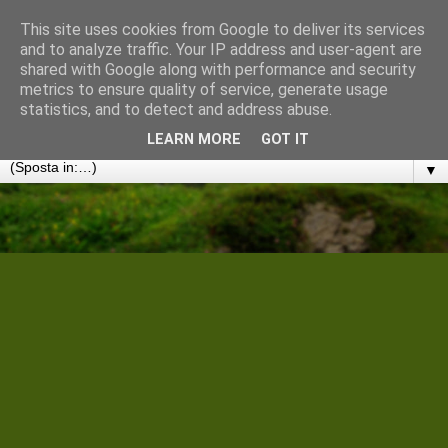
This site uses cookies from Google to deliver its services
Cantiere Storico Filologico
and to analyze traffic. Your IP address and user-agent are
shared with Google along with performance and security
metrics to ensure quality of service, generate usage
Convergenze umanistiche in rete. Note, discussioni e
statistics, and to detect and address abuse.
disseminazioni
LEARN MORE
GOT IT
▼