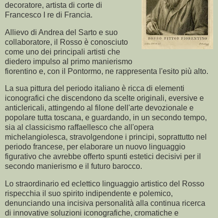
decoratore, artista di corte di
Francesco I re di Francia.
Allievo di Andrea del Sarto e suo
collaboratore, il Rosso è conosciuto
come uno dei principali artisti che
diedero impulso al primo manierismo
fiorentino e, con il Pontormo, ne rappresenta l'esito più alto.
La sua pittura del periodo italiano è ricca di elementi
iconografici che discendono da scelte originali, eversive e
anticlericali, attingendo al filone dell'arte devozionale e
popolare tutta toscana, e guardando, in un secondo tempo,
sia al classicismo raffaellesco che all'opera
michelangiolesca, stravolgendone i principi, soprattutto nel
periodo francese, per elaborare un nuovo linguaggio
figurativo che avrebbe offerto spunti estetici decisivi per il
secondo manierismo e il futuro barocco.
Lo straordinario ed eclettico linguaggio artistico del Rosso
rispecchia il suo spirito indipendente e polemico,
denunciando una incisiva personalità alla continua ricerca
di innovative soluzioni iconografiche, cromatiche e